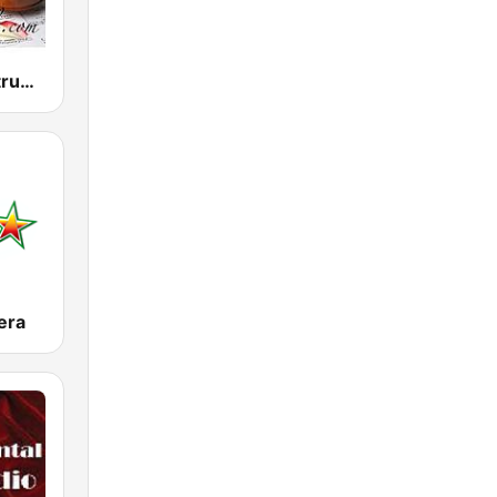
Beautiful Instrumentals
era