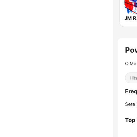
Pow
O Mel
Hit
Freq
Sete 
Top