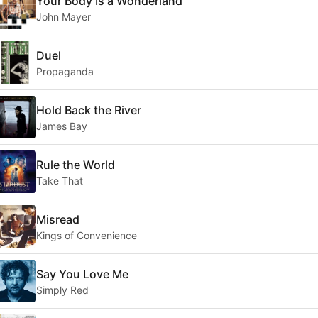
Your Body Is a Wonderland
John Mayer
Duel
Propaganda
Hold Back the River
James Bay
Rule the World
Take That
Misread
Kings of Convenience
Say You Love Me
Simply Red