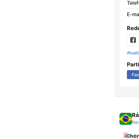
Tele
E-mai
Rede
Atual
Part
Fa
Rá
Rad