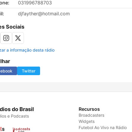
fone:
031996788703
l:
djfayther@hotmail.com
s Sociais
izar a informação desta rádio
ilhar
cebook
Twitter
dios do Brasil
Recursos
Broadcasters
ios e Podcasts
Widgets
Futebol Ao Vivo na Rádio