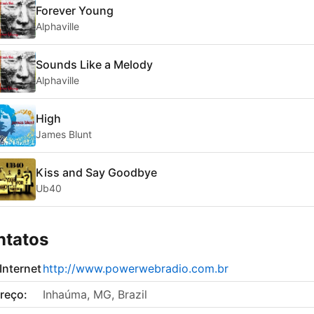
Forever Young
Alphaville
Sounds Like a Melody
Alphaville
High
James Blunt
Kiss and Say Goodbye
Ub40
ntatos
 Internet
http://www.powerwebradio.com.br
reço:
Inhaúma, MG, Brazil