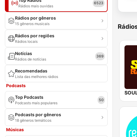
Top Rádios
6523
Rádios mais ouvidas
Rádios por gêneros
15 gêneros musicais
Rádio
Rádios por regiões
Rádios locais
Notícias
369
Rádios de notícias
Recomendadas
Lista das melhores rádios
Podcasts
Top Podcasts
50
Podcasts mais populares
Podcasts por gêneros
18 gêneros temáticos
Músicas