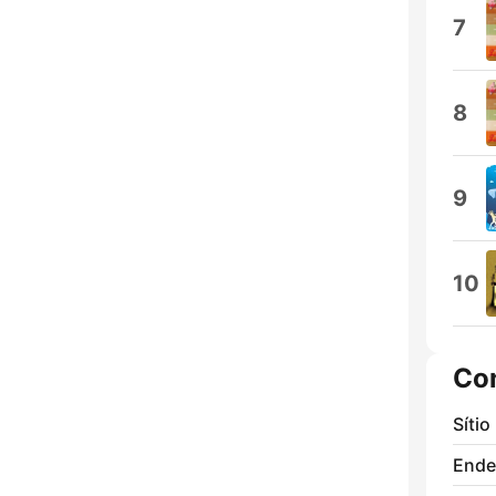
7
8
9
10
Co
Sítio
Ende