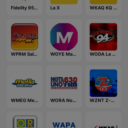
Fidelity 95.7 FM
La X
WKAQ KQ 105
WPRM Salsoul 99.1 FM
WOYE Magic 97.3 FM
WODA La Nueva 94 FM
WMEG Mega 106.9 FM
WORA Noti Uno 630 AM
WZNT Z-93 FM