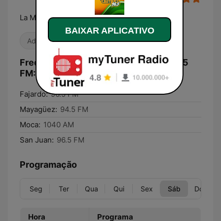
La Música Que Te Encanta Y Conoces
BAIXAR APLICATIVO
Adulto-Contemporânea
Romântica
Frequências WRXD Estereotempo 96.5
FM:
Fajardo:
96.5 FM
Mayagüez:
94.5 FM
Moca:
1040 AM
San Juan:
96.5 FM
Programação
Seg
Ter
Qua
Qui
Sex
Sáb
Dom
Hora
Programa