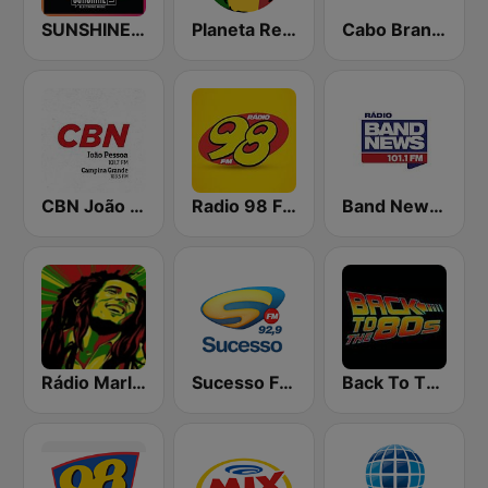
SUNSHINE LIVE
Planeta Reggae
Cabo Branco FM
CBN João Pessoa
Radio 98 FM
Band News FM 101.1 João Pessoa
Rádio Marley
Sucesso FM 92.9
Back To The 80's Radio