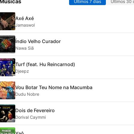
 Músicas
Últimos 7 dias
Últimos 30 
Axé Axé
Jamaswol
Índio Velho Curador
Nawa Siã
Turf (feat. Hu Reincarnod)
Djeepz
Vou Botar Teu Nome na Macumba
Dudu Nobre
Dois de Fevereiro
Dorival Caymmi
Yaô