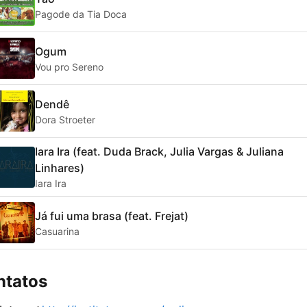
Pagode da Tia Doca
Ogum
Vou pro Sereno
Dendê
Dora Stroeter
Iara Ira (feat. Duda Brack, Julia Vargas & Juliana
Linhares)
Iara Ira
Já fui uma brasa (feat. Frejat)
Casuarina
ntatos