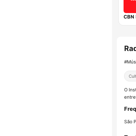
CBN 
Ra
#Mús
Cul
O Ins
entre
Freq
São P