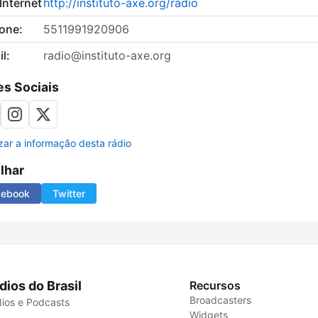
 Internet
http://instituto-axe.org/radio
fone:
5511991920906
l:
radio@instituto-axe.org
s Sociais
izar a informação desta rádio
ilhar
cebook
Twitter
dios do Brasil
Recursos
Broadcasters
ios e Podcasts
Widgets