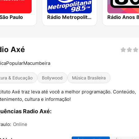
São Paulo
Rádio Metropolitana 98.5 FM
Rádio Anos 
dio Axé
icaPopularMacumbeira
tura & Educação
Bollywood
Música Brasileira
tituto Axé traz leva até você a melhor programação. Conteúdo,
tenimento, cultura e informação!
uências Radio Axé:
aulo:
Online