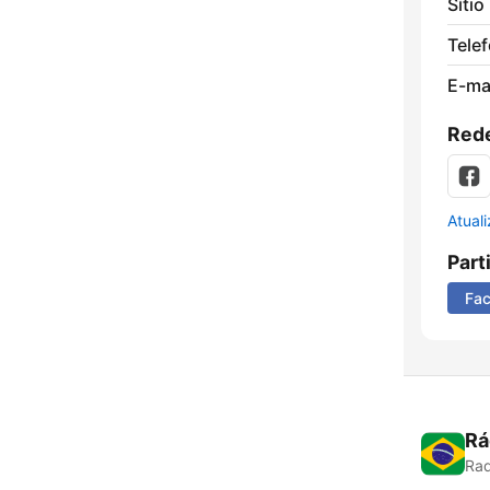
Sítio
Tele
E-mai
Rede
Atual
Part
Fa
Rá
Rad