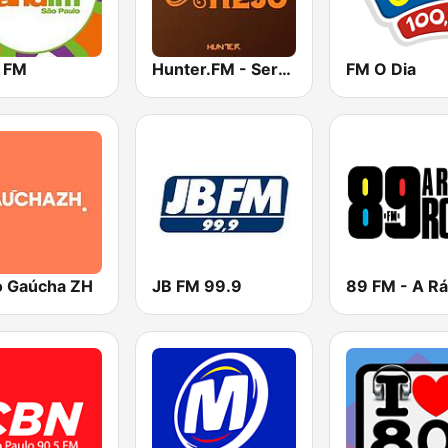
 FM
Hunter.FM - Sertanejo
FM O Dia
o Gaúcha ZH
JB FM 99.9