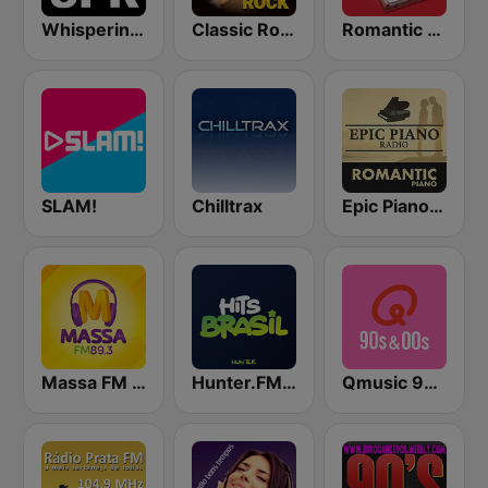
Whisperings: Solo Piano Radio
Classic Rock Station
Romantic Vibes
SLAM!
Chilltrax
Epic Piano - ROMANTIC PIANO
Massa FM 89.3
Hunter.FM - Hits Brasil
Qmusic 90's & 00's