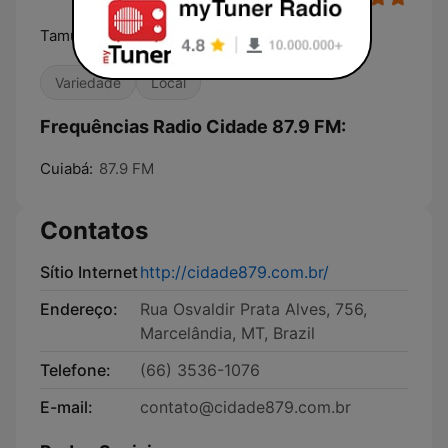
Tamu junto!
Variedade
Local
Frequências Radio Cidade 87.9 FM:
Cuiabá:
87.9 FM
Contatos
Sítio Internet
http://cidade879.com.br/
Endereço:
Rua Osvaldir Prata Alves, 756,
Marcelândia, MT, Brazil
Telefone:
(66) 3536-1076
E-mail:
contato@cidade879.com.br