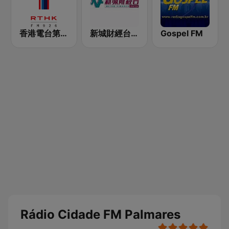
香港電台第一台 RTHK Radio 1
新城財經台 Metro Finance FM104
Gospel FM
Rádio Cidade FM Palmares