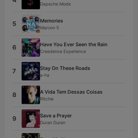
4
Depeche Mode
Memories
5
Maroon 5
Have You Ever Seen the Rain
6
Creedence Experience
Stay On These Roads
7
a-ha
A Vida Tem Dessas Coisas
8
Ritchie
Save a Prayer
9
Duran Duran