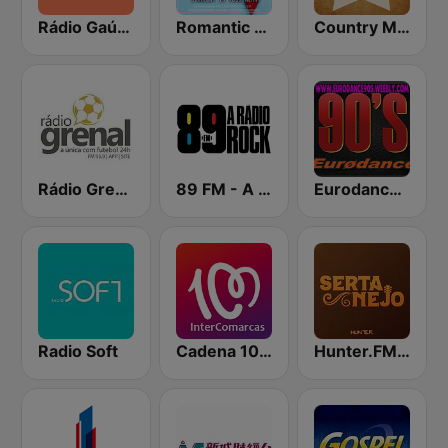
Rádio Gaúcha ZH
Romantic FM
Country Music Radio - Classic Country
Rádio Grenal
89 FM - A Rádio Rock
Eurodance 90's Best
Radio Soft
Cadena 100 InterComarcas
Hunter.FM - Sertanejo