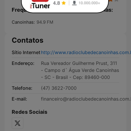
Frequências Rádio Clube de Canoinhas:
Canoinhas:
94.9 FM
Contatos
Sítio Internet
http://www.radioclubedecanoinhas.com.
Endereço:
Rua Vereador Guilherme Prust, 311
- Campo d´ Água Verde Canoinhas
- SC - Brasil - Cep: 89460-000
Telefone:
(47) 3622-7000
E-mail:
financeiro@radioclubedecanoinhas.com.
Redes Sociais