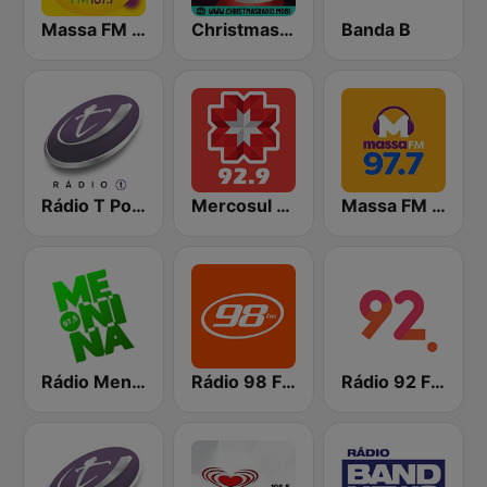
Massa FM Baln. Camboriú, Brusque e Itajaí
Christmas Radio
Banda B
Rádio T Ponta Grossa
Mercosul FM Curitiba
Massa FM Florianápolis
Rádio Menina Blumenau
Rádio 98 FM Curitiba
Rádio 92 FM