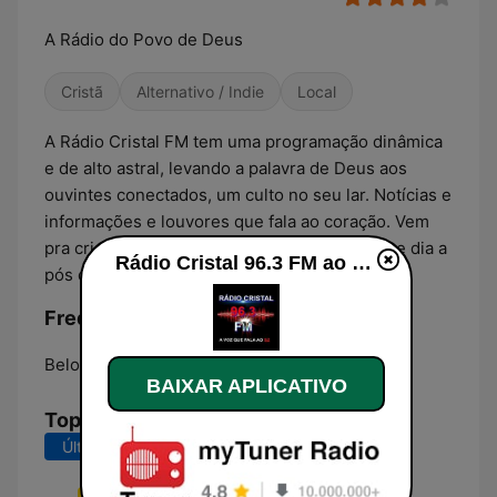
A Rádio do Povo de Deus
Cristã
Alternativo / Indie
Local
A Rádio Cristal FM tem uma programação dinâmica
e de alto astral, levando a palavra de Deus aos
ouvintes conectados, um culto no seu lar. Notícias e
informações e louvores que fala ao coração. Vem
pra cristal e faz parte desta família que cresce dia a
Rádio Cristal 96.3 FM ao vivo
pós dia!
Frequências Rádio Cristal 96.3 FM:
Belo Horizonte:
Online
BAIXAR APLICATIVO
Top Músicas
Últimos 7 dias
Últimos 30 dias