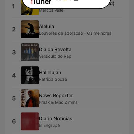
Previsao do Tempo (Remastered)
1
Marcos Valle
Aleluia
2
Louvores de adoração - Os melhores
Dia da Revolta
3
Versiculo do Rap
Hallelujah
4
Patricia Souza
News Reporter
5
Freak & Mac Zimms
Diario Noticias
6
El Engrupe