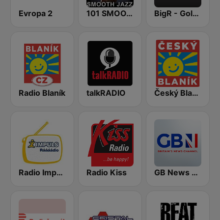
Evropa 2
101 SMOOTH JAZZ
BigR - Golden Oldies
Radio Blaník
talkRADIO
Český Blaník
Radio Impuls
Radio Kiss
GB News Radio