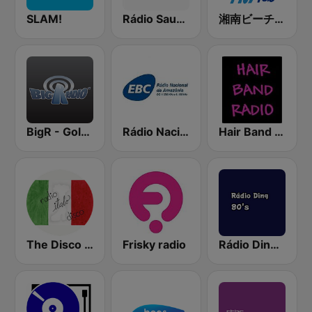
SLAM!
Rádio Saudade Belém
湘南ビーチFM (Shonan Beach FM)
BigR - Golden Oldies
Rádio Nacional da Amazônia
Hair Band Radio
The Disco Paradise - Italo Disco
Frisky radio
Rádio Ding - 80s