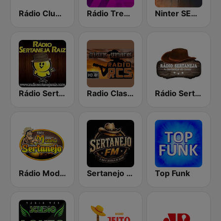
Rádio Clube FM - Brasília 105.5
Rádio Trend - Funk
Ninter SERTANEJO
Rádio Sertaneja Raiz
Radio Classicos Sertanejos
Rádio Sertaneja
Rádio Modão Sertanejo
Sertanejo FM
Top Funk