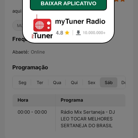
BAIXAR APLICATIVO
aqui so modáo
Música do Mundo
Frequências Rádio Mix Sertaneja:
Abaeté:
Online
Programação
Seg
Ter
Qua
Qui
Sex
Sáb
Dom
Hora
Programa
00:00 - 00:00
Rádio Mix Sertaneja - DJ
LEO TOCAR MELHORES
SERTANEJA DO BRASIL