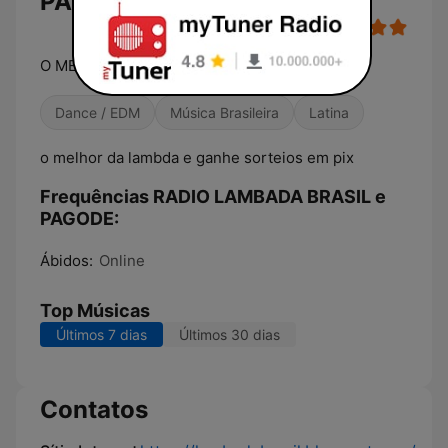
PAGODE
O MELHOR DA LAMBADA
Dance / EDM
Música Brasileira
Latina
o melhor da lambda e ganhe sorteios em pix
Frequências RADIO LAMBADA BRASIL e
PAGODE:
Ábidos:
Online
Top Músicas
Últimos 7 dias
Últimos 30 dias
Contatos