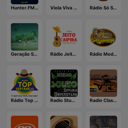
Hunter.FM - Hits Brasil
Viola Viva Caipira
Rádio Só Sertanejo
Geração Samba
Rádio Jeito Caipira Sertanejo Raiz
Rádio Modão Sertanejo
Rádio Top Sertanejo
Radio Studio Souto - Sertanejo Universitario
Radio Classicos Sertanejos