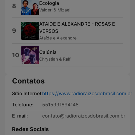
Ecologia
8
Valderi & Mizael
ATAIDE E ALEXANDRE - ROSAS E
9
VERSOS
Ataíde e Alexandre
Calúnia
10
Chrystian & Ralf
Contatos
Sítio Internet
https://www.radioraizesdobrasil.com.br
Telefone:
5515991694148
E-mail:
contato@radioraizesdobrasil.com.br
Redes Sociais