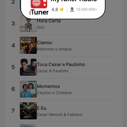
2
Milionario e Jose Rico
Hora Certa
3
Gori
Clamor
4
Belmonte e Amarai
Toca Cezar e Paulinho
5
Cezar & Paulinho
Momentos
6
Cleyton e Cristiane
E Eu
7
Cesar Menotti & Fabiano