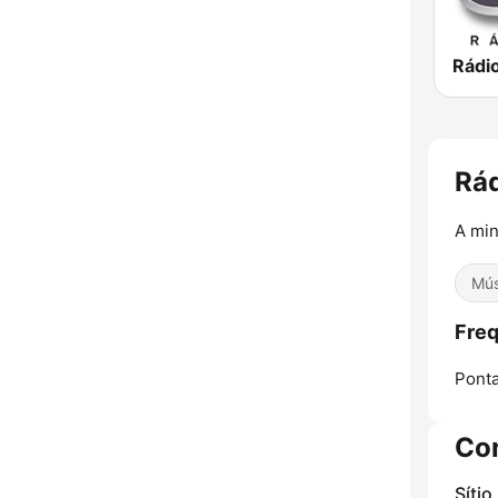
Rádio
Rá
A min
Mús
Freq
Ponta
Co
Sítio