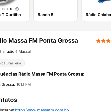
 T Curitiba
Banda B
dio Massa FM Ponta Grossa
ha rádio é Massa!
ica Brasileira
uências Rádio Massa FM Ponta Grossa:
 Grossa:
101.1 FM
ntatos
 Internet
http://www.massafm.com.br/