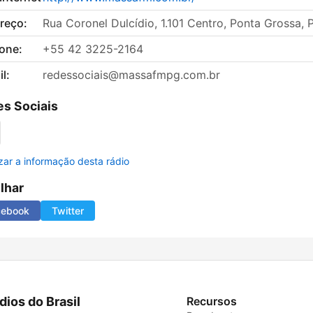
reço:
Rua Coronel Dulcídio, 1.101 Centro, Ponta Grossa, 
fone:
+55 42 3225-2164
l:
redessociais@massafmpg.com.br
s Sociais
izar a informação desta rádio
ilhar
cebook
Twitter
dios do Brasil
Recursos