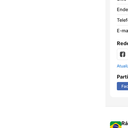
Ende
Tele
E-mai
Rede
Atual
Part
Fa
Rá