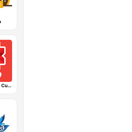
o
Mercosul FM Curitiba