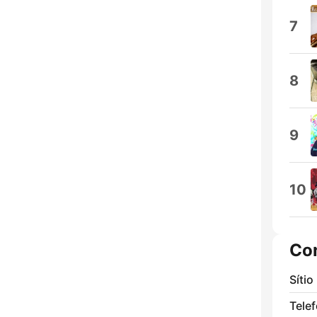
7
8
9
10
Co
Sítio
Tele