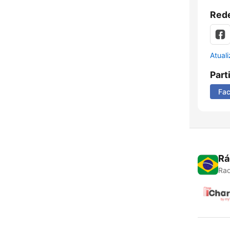
Rede
Atual
Part
Fa
Rá
Rad