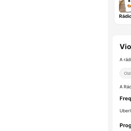
Vio
A rád
Old
A Rád
Freq
Uberl
Pro