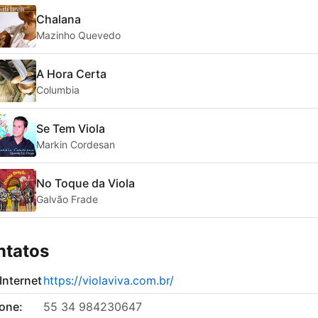
Chalana
Mazinho Quevedo
A Hora Certa
Columbia
Se Tem Viola
Markin Cordesan
No Toque da Viola
Galvão Frade
ntatos
 Internet
https://violaviva.com.br/
fone:
55 34 984230647