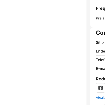
Freq
Praia
Co
Sítio
Ende
Tele
E-mai
Rede
Atual