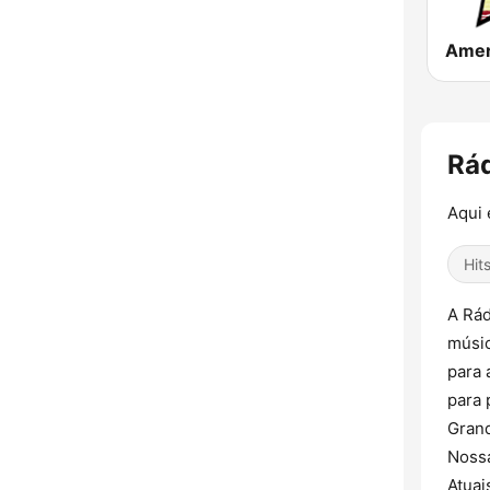
Rád
Aqui
Hit
A Rád
músic
para 
para 
Grand
Nossa
Atuai