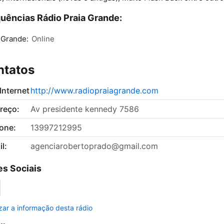
uências Rádio Praia Grande:
 Grande:
Online
ntatos
 Internet
http://www.radiopraiagrande.com
reço:
Av presidente kennedy 7586
fone:
13997212995
l:
agenciarobertoprado@gmail.com
s Sociais
izar a informação desta rádio