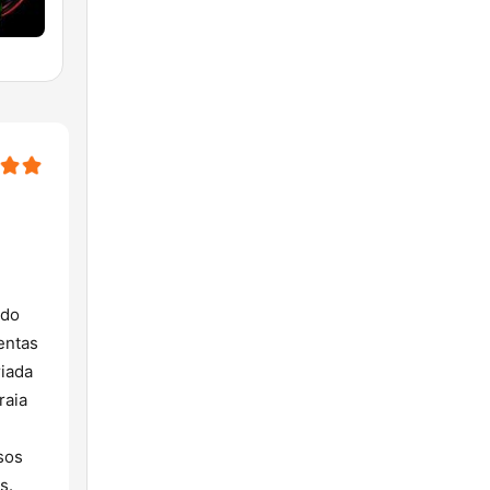
ndo
entas
riada
raia
sos
s.