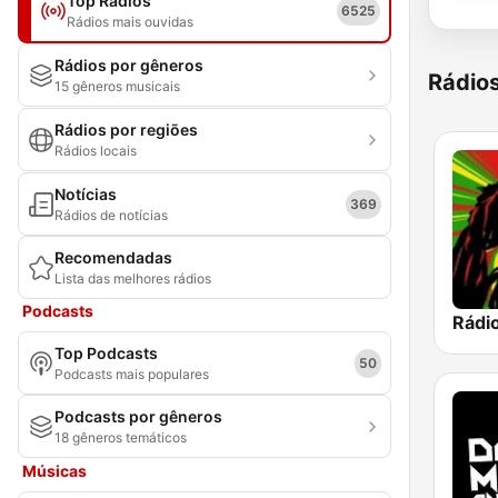
Top Rádios
6525
Rádios mais ouvidas
Rádios por gêneros
Rádio
15 gêneros musicais
Rádios por regiões
Rádios locais
Notícias
369
Rádios de notícias
Recomendadas
Lista das melhores rádios
Podcasts
Rádi
Top Podcasts
50
Podcasts mais populares
Podcasts por gêneros
18 gêneros temáticos
Músicas