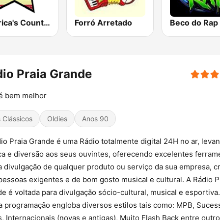
America's Country
Forró Arretado
Beco do Rap
io Praia Grande
 é bem melhor
s Clássicos
Oldies
Anos 90
io Praia Grande é uma Rádio totalmente digital 24H no ar, leva
a e diversão aos seus ouvintes, oferecendo excelentes ferram
a divulgação de qualquer produto ou serviço da sua empresa, c
pessoas exigentes e de bom gosto musical e cultural. A Rádio P
e é voltada para divulgação sócio-cultural, musical e esportiva.
 programação engloba diversos estilos tais como: MPB, Suces
s, Internacionais (novas e antigas), Muito Flash Back entre outro