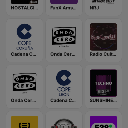
NOSTALGIE FUNK
FunX Amsterdam
NRJ
Cadena COPE Coruña
Onda Cero A Coruña
Radio Cultural TGN
Onda Cero León
Cadena COPE León
SUNSHINE LIVE - Techno