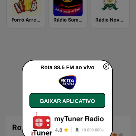
Forró Arretado
Rádio Som Brega
Rádio Novas de Paz
Rota 88.5 FM ao vivo
BAIXAR APLICATIVO
Rota 88.5 FM