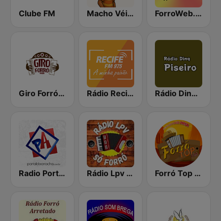
Clube FM
Macho Véi FM
ForroWeb.com
Giro Forró Web
Rádio Recife FM
Rádio Ding - Piseiro
Radio Portal do Arrocha
Rádio Lpv Só Forró
Forró Top FM