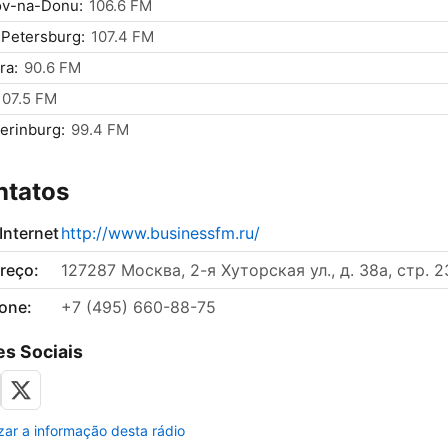
ov-na-Donu:
106.6 FM
 Petersburg:
107.4 FM
ra:
90.6 FM
107.5 FM
erinburg:
99.4 FM
ntatos
 Internet
http://www.businessfm.ru/
reço:
127287 Москва, 2-я Хуторская ул., д. 38а, стр. 2
fone:
+7 (495) 660-88-75
s Sociais
izar a informação desta rádio