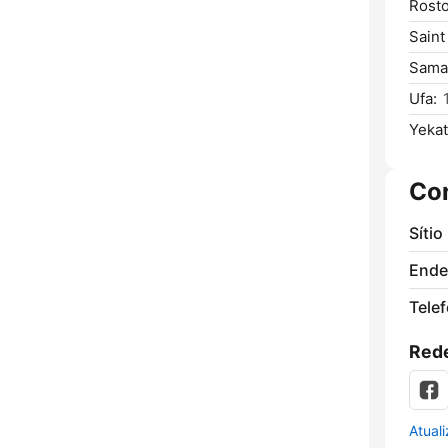
Rost
Saint
Sama
Ufa:
Yekat
Co
Sítio
Ende
Tele
Rede
Atual