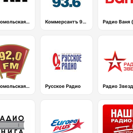
Комсомольская правда (Komsomolskaya pravda)
Коммерсантъ 93.6 (Kommersant FM)
Комсомольская правда - Санкт-Петербург (Komsomolskaya Pravda - St. Petersburg)
Русское Радио