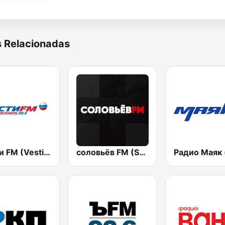
s Relacionadas
Вести FM (Vesti FM)
соловьёв FM (Solovyov FM)