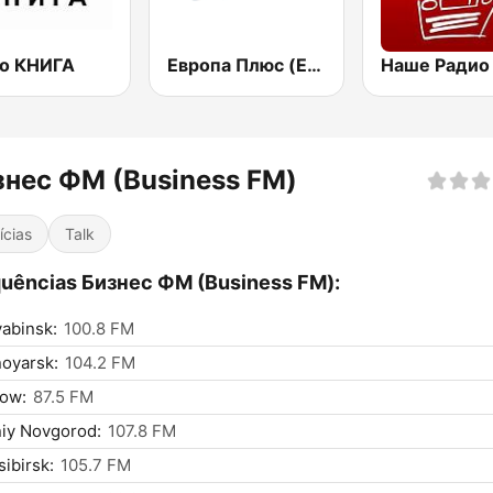
о КНИГА
Европа Плюс (Europa Plus)
знес ФМ (Business FM)
ícias
Talk
uências Бизнес ФМ (Business FM):
abinsk:
100.8 FM
oyarsk:
104.2 FM
ow:
87.5 FM
iy Novgorod:
107.8 FM
ibirsk:
105.7 FM