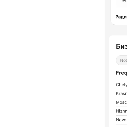
Ради
Би
Not
Freq
Chely
Krasn
Mosc
Nizhn
Novos