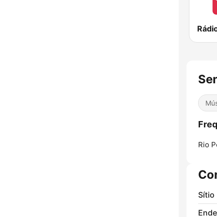
Rádi
Se
Mús
Freq
Rio 
Co
Sítio
Ende