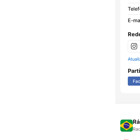
Tele
E-mai
Rede
Atual
Part
Fa
Rá
Rad