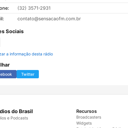
fone:
(32) 3571-2931
l:
contato@sensacaofm.com.br
s Sociais
izar a informação desta rádio
ilhar
cebook
Twitter
dios do Brasil
Recursos
Broadcasters
ios e Podcasts
Widgets