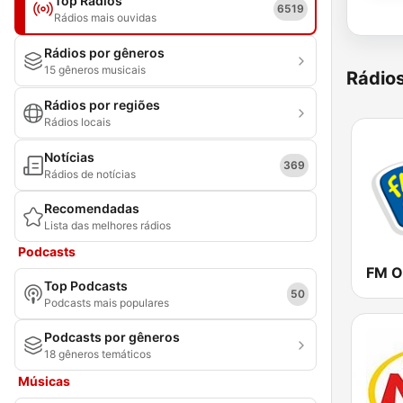
Top Rádios
6519
Rádios mais ouvidas
Rádios por gêneros
15 gêneros musicais
Rádio
Rádios por regiões
Rádios locais
Notícias
369
Rádios de notícias
Recomendadas
Lista das melhores rádios
Podcasts
FM O
Top Podcasts
50
Podcasts mais populares
Podcasts por gêneros
18 gêneros temáticos
Músicas