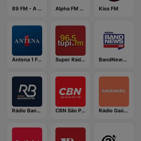
89 FM - A Rádio Rock
Alpha FM 101.7
Kiss FM
Antena 1 FM
Super Rádio Tupi
BandNews FM - 96.9 SP
Rádio Bandeirantes
CBN São Paulo
Rádio Gaúcha ZH