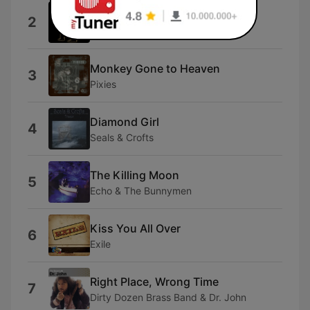
Bang a Gong (Get It On)
2
T. Rex
Monkey Gone to Heaven
3
Pixies
Diamond Girl
4
Seals & Crofts
The Killing Moon
5
Echo & The Bunnymen
Kiss You All Over
6
Exile
Right Place, Wrong Time
7
Dirty Dozen Brass Band & Dr. John