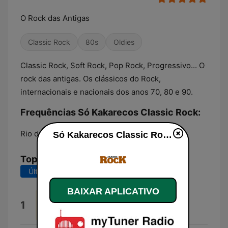
O Rock das Antigas
Classic Rock
80s
Oldies
Classic Rock, Soft Rock, Pop Rock, Progressivo... O
rock das antigas. Os clássicos do Rock,
internacionais e nacionais dos anos 70, 80 e 90.
Frequências Só Kakarecos Classic Rock:
Rio de Janeiro:
Online
Só Kakarecos Classic Rock ao vivo
Top Músicas
Últimos 7 dias
Últimos 30 dias
BAIXAR APLICATIVO
House of the Rising Sun
1
The Animals