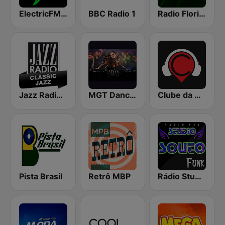
ElectricFM - America's Real Dance!
BBC Radio 1
Radio Florida Brazil
Jazz Radio Classic Jazz
MGT Dance Hits Dance Music
Clube da Véia
Pista Brasil
Retrô MBP
Rádio Studio Souto - Funk