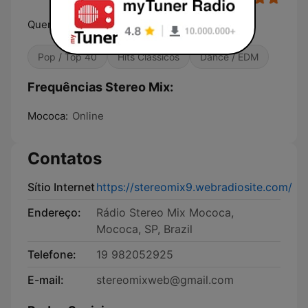
Quem ouve curti
Pop / Top 40
Hits Clássicos
Dance / EDM
Frequências Stereo Mix:
Mococa:
Online
Contatos
Sítio Internet
https://stereomix9.webradiosite.com/
Endereço:
Rádio Stereo Mix Mococa,
Mococa, SP, Brazil
Telefone:
19 982052925
E-mail:
stereomixweb@gmail.com