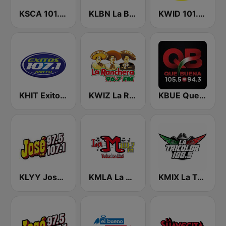
KSCA 101.9 Los Angeles FM (US Only)
KLBN La Buena 101.9 FM
KWID 101.9 La Buena
KHIT Exitos 107.1 FM
KWIZ La Ranchera 96.7 FM (US Only)
KBUE Que Buena 105.5 / 94.3 FM (US Only)
KLYY José 97.5 y 107.1
KMLA La M 103.7 FM
KMIX La Tricolor 100.9 FM