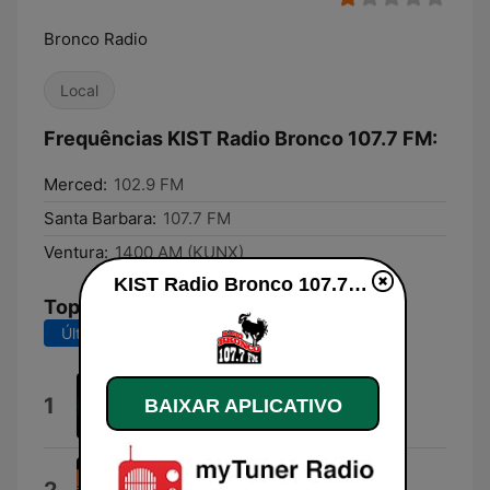
Bronco Radio
Local
Frequências KIST Radio Bronco 107.7 FM:
Merced:
102.9 FM
Santa Barbara:
107.7 FM
Ventura:
1400 AM (KUNX)
KIST Radio Bronco 107.7 FM ao vivo
Top Músicas
Últimos 7 dias
Últimos 30 dias
Dosis
1
BAIXAR APLICATIVO
Xavi Kras
En Resumen