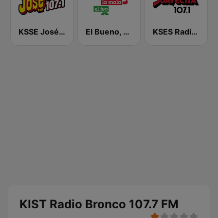
KSSE José 97.5 y 107.1
El Bueno, La Mala y El Feo
KSES Radio La Suavecita 107.1
KIST Radio Bronco 107.7 FM