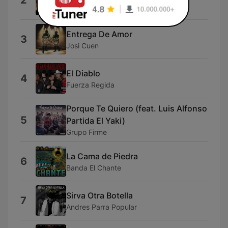
2
Banda Los Recoditos
Entrega De Amor
3
Josi Cuen
El Diablo
4
Fuerza Regida
Porque Te Quiero (feat. Luis Alfonso
5
Partida El Yaki)
Grupo Firme
La Cama de Piedra
6
Banda El Chante
Sirva Otra Botella
7
Andres Parra Popular