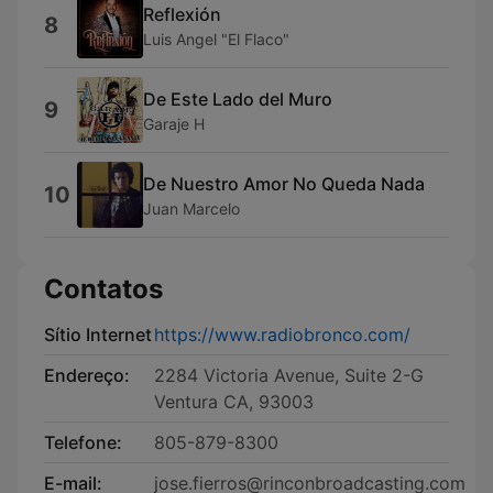
Reflexión
8
Luis Angel "El Flaco"
De Este Lado del Muro
9
Garaje H
De Nuestro Amor No Queda Nada
10
Juan Marcelo
Contatos
Sítio Internet
https://www.radiobronco.com/
Endereço:
2284 Victoria Avenue, Suite 2-G
Ventura CA, 93003
Telefone:
805-879-8300
E-mail:
jose.fierros@rinconbroadcasting.com