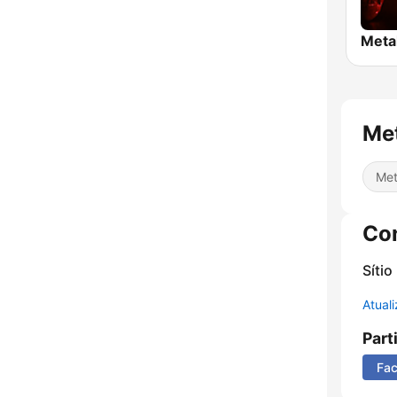
Meta
Me
Met
Co
Sítio
Atual
Part
Fa