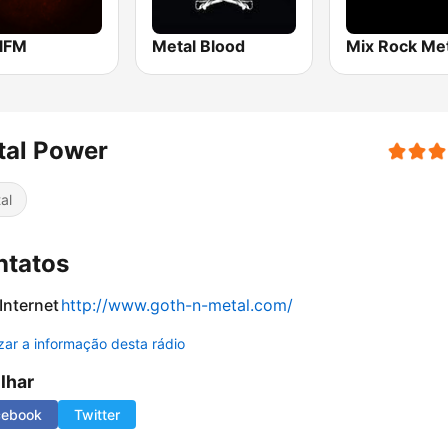
lFM
Metal Blood
tal Power
al
ntatos
 Internet
http://www.goth-n-metal.com/
izar a informação desta rádio
ilhar
cebook
Twitter