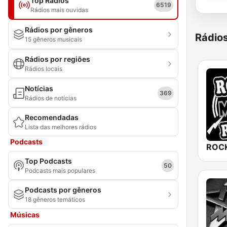
Top Rádios
6519
Rádios mais ouvidas
Rádios por gêneros
Rádio
15 gêneros musicais
Rádios por regiões
Rádios locais
Notícias
369
Rádios de notícias
Recomendadas
Lista das melhores rádios
Podcasts
ROCK
Top Podcasts
50
Podcasts mais populares
Podcasts por gêneros
18 gêneros temáticos
Músicas