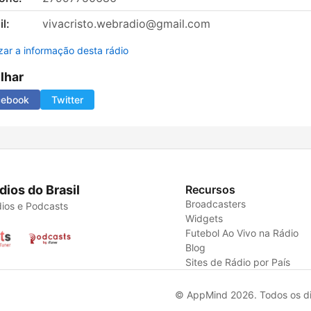
l:
vivacristo.webradio@gmail.com
izar a informação desta rádio
ilhar
cebook
Twitter
dios do Brasil
Recursos
Broadcasters
ios e Podcasts
Widgets
Futebol Ao Vivo na Rádio
Blog
Sites de Rádio por País
© AppMind 2026. Todos os dir