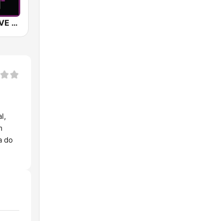
SUNSHINE LIVE - Techno
l,
m
a do