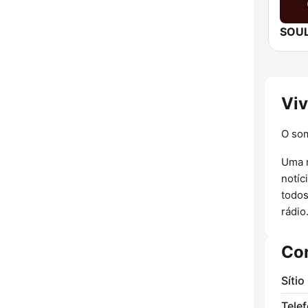
Viv
O som
Uma r
notíc
todos
rádio
Co
Sítio
Tele