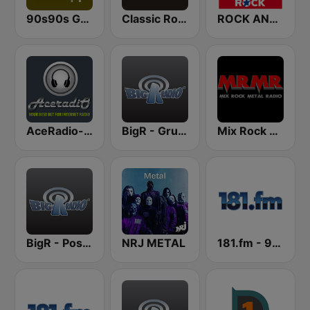
90s90s Grunge
Classic Rock 109
ROCK ANTENNE Grunge
AceRadio-90s Alternative Rock
BigR - Grunge FM
Mix Rock Metal Radio
BigR - Post Grunge Rock
NRJ METAL
181.fm - 90's Alternative