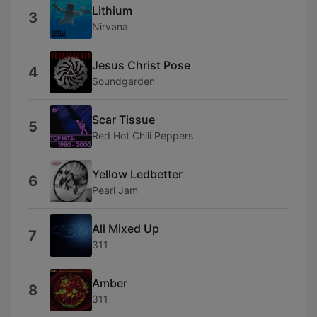
Lithium
3
Nirvana
Jesus Christ Pose
4
Soundgarden
Scar Tissue
5
Red Hot Chili Peppers
Yellow Ledbetter
6
Pearl Jam
All Mixed Up
7
311
Amber
8
311