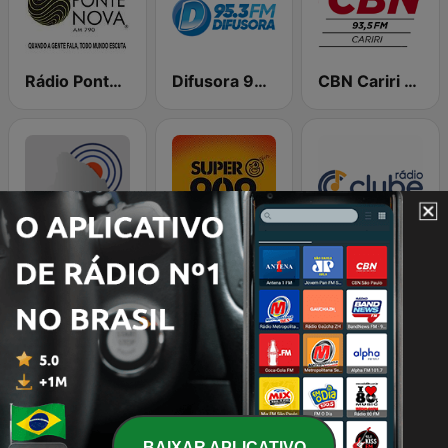
Rádio Ponte Nova 790 AM
Difusora 95.3 FM
CBN Cariri FM
Rádio Itabira
Super Radiopatos
Radio Clube de Inhapim
Radio Educadora 1010 AM
Rádio Montanhesa - Ponte Nova
Rádio São João Del Rei
BAIXAR APLICATIVO