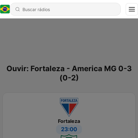
Ouvir: Fortaleza - America MG 0-3
(0-2)
Fortaleza
23:00