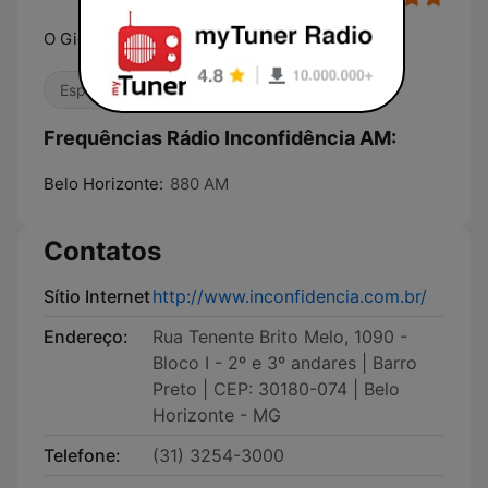
O Gigante do Ar
Esporte
Notícias
Frequências Rádio Inconfidência AM:
Belo Horizonte:
880 AM
Contatos
Sítio Internet
http://www.inconfidencia.com.br/
Endereço:
Rua Tenente Brito Melo, 1090 -
Bloco I - 2º e 3º andares | Barro
Preto | CEP: 30180-074 | Belo
Horizonte - MG
Telefone:
(31) 3254-3000