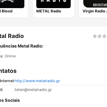
l Blood
METAL Radio
al Radio
uências Metal Radio:
s:
Online
ntatos
 Internet
http://www.metalradio.gr
l:
listen@metalradio.gr
s Sociais