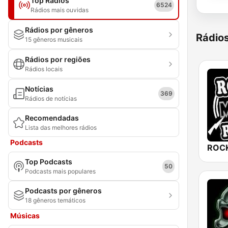
Top Rádios
6524
Rádios mais ouvidas
Rádios por gêneros
Rádio
15 gêneros musicais
Rádios por regiões
Rádios locais
Notícias
369
Rádios de notícias
Recomendadas
Lista das melhores rádios
Podcasts
ROCK
Top Podcasts
50
Podcasts mais populares
Podcasts por gêneros
18 gêneros temáticos
Músicas