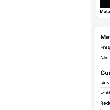
Meta
Met
Freq
Athen
Co
Sítio
E-mai
Rede