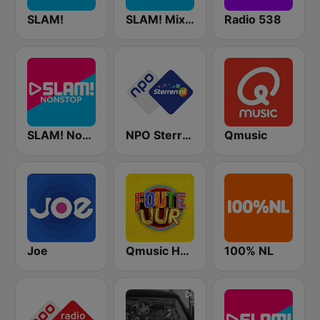
SLAM!
SLAM! Mixmarathon
Radio 538
SLAM! Nonstop
NPO Sterren
Qmusic
Joe
Qmusic Het Foute Uur
100% NL