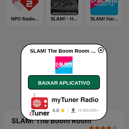
NPO Radio 2
SLAM! - Housuh in de Pauzuh
SLAM! Hardstyle
SLAM! The Boom Room ao vivo
BAIXAR APLICATIVO
SLAM! The Boom Room