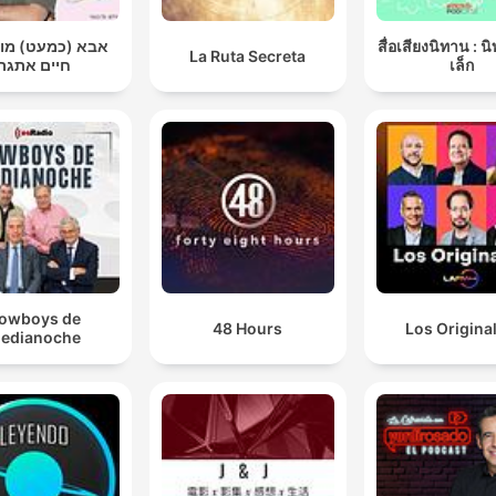
אבא (כמעט) מ |
สื่อเสียงนิทาน : น
La Ruta Secreta
חיים אתגר
เล็ก
owboys de
48 Hours
Los Origina
edianoche