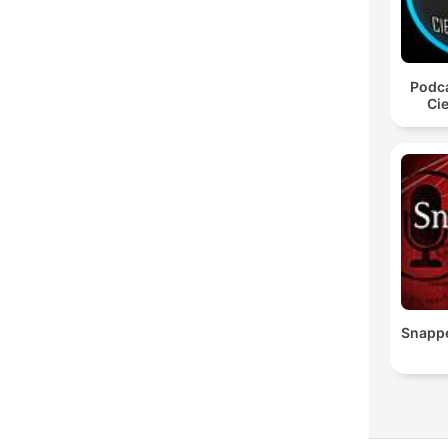
Podca
Cie
Snapp