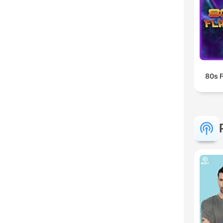
80s F