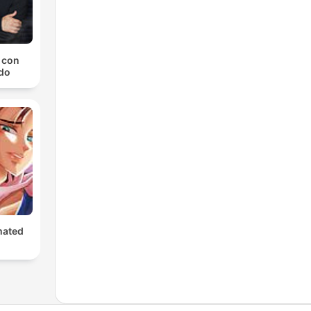
a con
do
mated