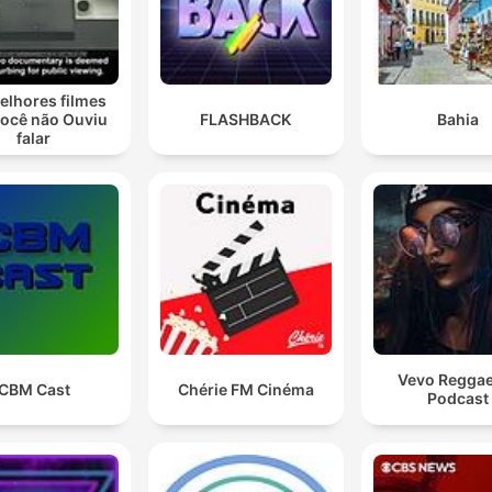
elhores filmes
você não Ouviu
FLASHBACK
Bahia
falar
Vevo Regga
CBM Cast
Chérie FM Cinéma
Podcast