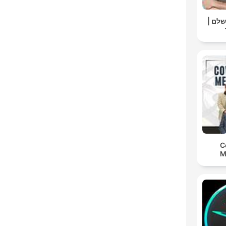
ושלם
C
M