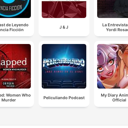
st de Leyendo
La Entrevist
J & J
ncia Ficción
Yordi Rosa
ed: Women Who
My Diary Ani
Peliculiando Podcast
Murder
Official