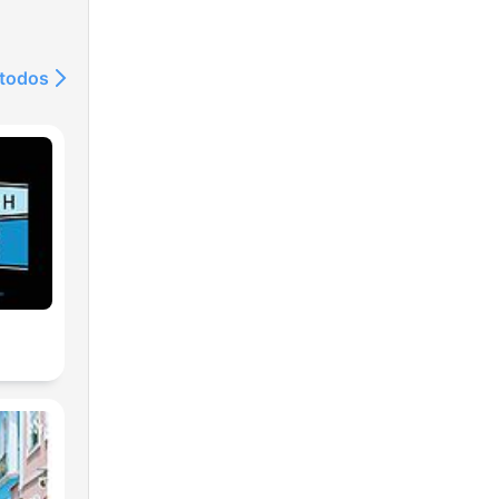
 todos
r