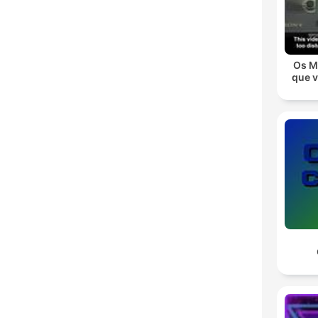
Os M
que 