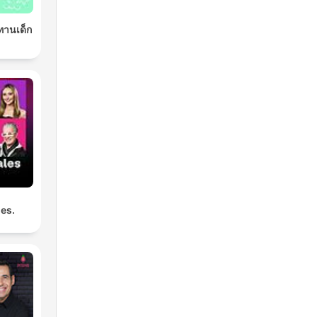
ิทานเด็ก
les.