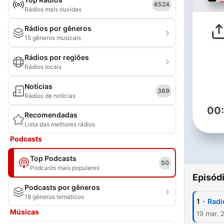
6524
Rádios mais ouvidas
Rádios por gêneros
15 gêneros musicais
Rádios por regiões
Rádios locais
Notícias
369
Rádios de notícias
00
Recomendadas
Lista das melhores rádios
Podcasts
Top Podcasts
50
Podcasts mais populares
Episód
Podcasts por gêneros
18 gêneros temáticos
-
1
Radi
Músicas
19 mar. 