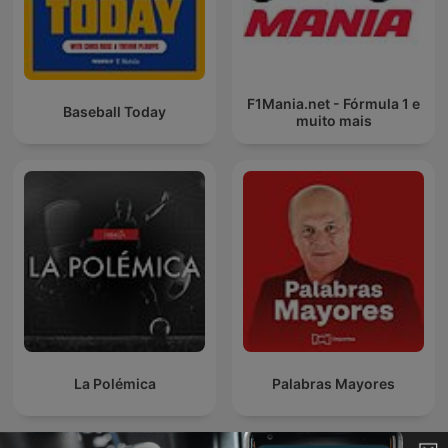
F1Mania.net - Fórmula 1 e
Baseball Today
muito mais
La Polémica
Palabras Mayores