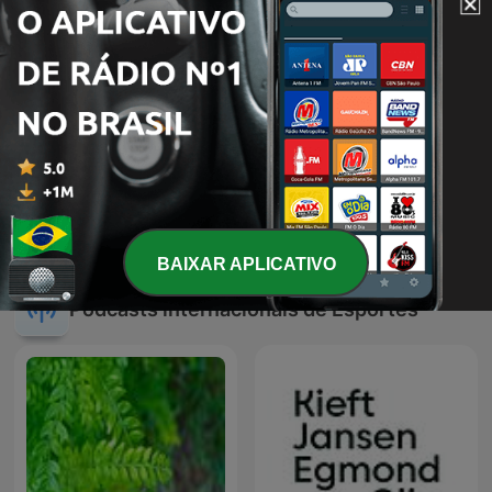
GE Vasco
Radio Radio
BAIXAR APLICATIVO
Podcasts internacionais de Esportes