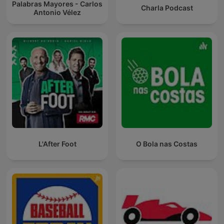
Palabras Mayores - Carlos
Charla Podcast
Antonio Vélez
L'After Foot
O Bola nas Costas