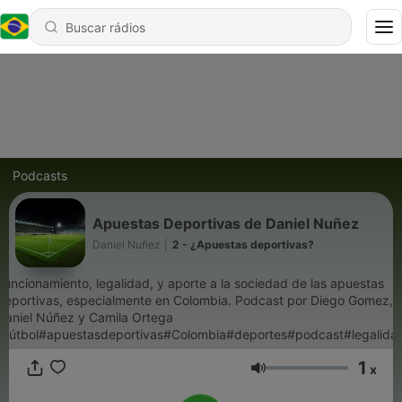
Podcasts
Apuestas Deportivas de Daniel Nuñez
Daniel Nuñez
|
2 - ¿Apuestas deportivas?
Funcionamiento, legalidad, y aporte a la sociedad de las apuestas
deportivas, especialmente en Colombia. Podcast por Diego Gomez,
Daniel Núñez y Camila Ortega
#fútbol#apuestasdeportivas#Colombia#deportes#podcast#legalida
1
x
Volume