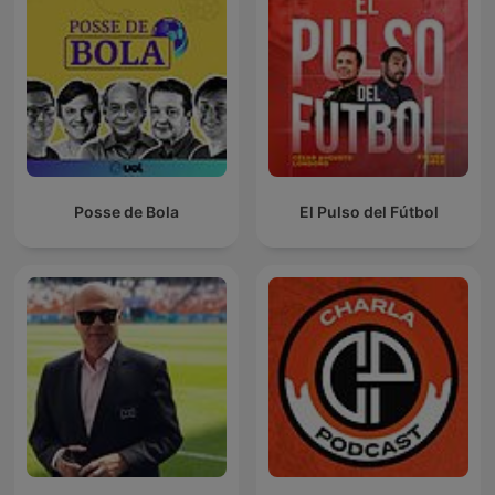
Posse de Bola
El Pulso del Fútbol