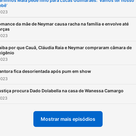
arlinhos Maia pede filho para Lucas Guimarães: ‘Vamos ter nosso
ebê’
2023
mance da mãe de Neymar causa racha na família e envolve até
arças
2023
aiba por que Cauã, Cláudia Raia e Neymar compraram câmara de
xigênio
2023
antora fica desorientada após pum em show
2023
ustiça procura Dado Dolabella na casa de Wanessa Camargo
2023
Mostrar mais episódios