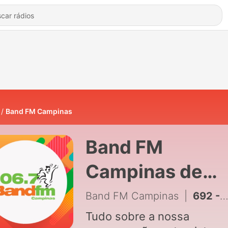
Band FM Campinas
Band FM
Campinas de
Band FM
Band FM Campinas
|
692 - Carlinhos Maia pede filho para Lucas Guimarães: ‘Vamos ter nosso bebê’
Campinas
Tudo sobre a nossa