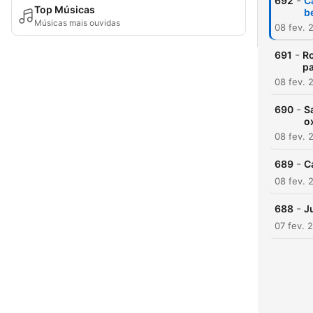
-
692
C
Top Músicas
b
Músicas mais ouvidas
08 fev. 
-
691
Ro
p
08 fev. 
-
690
S
o
08 fev. 
-
689
C
08 fev. 
-
688
J
07 fev. 