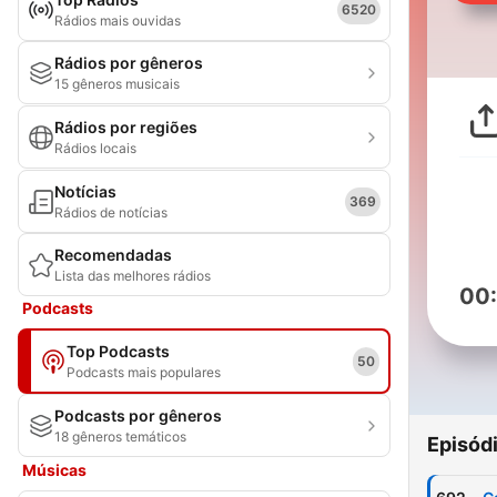
6520
Rádios mais ouvidas
Rádios por gêneros
15 gêneros musicais
Rádios por regiões
Rádios locais
Notícias
369
Rádios de notícias
Recomendadas
Lista das melhores rádios
00
Podcasts
Top Podcasts
50
Podcasts mais populares
Podcasts por gêneros
18 gêneros temáticos
Episód
Músicas