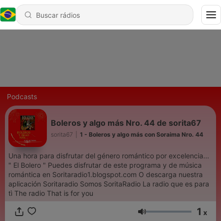
Podcasts
Boleros y algo más Nro. 44 de sorita67
sorita67
|
1 - Boleros y algo más con Soraima Nro. 44
Una hora para disfrutar del género romántico por excelencia...
" El Bolero " Puedes disfrutar de este programa y de música
romántica en Soritaradio1.blogspot.com O descarga nuestra
aplicación Soritaradio Somos SoritaRadio La radio que es para
tì The radio That is for you
1
x
Volume