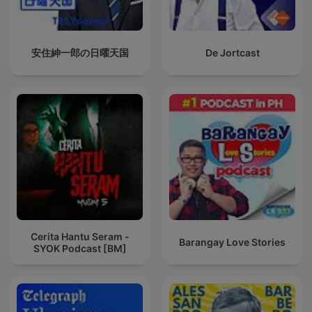
安住紳一郎の日曜天国
De Jortcast
Cerita Hantu Seram -
Barangay Love Stories
SYOK Podcast [BM]