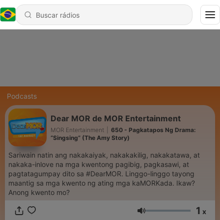
Podcasts
Dear MOR de MOR Entertainment
MOR Entertainment
|
650 - Pagkatapos Ng Drama:
“Singsing” (The Amy Story)
Sariwain natin ang nakakaiyak, nakakakilig, nakakatawa, at
nakaka-inlove na mga kwentong pagibig, pagkasawi, at
pagtatagumpay dito sa #DearMOR. Linggo-linggo tayong
maantig sa mga kwento ng ating mga kaMORKada. Ikaw?
Anong kwento mo?
1
x
Volume