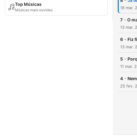
-
8
Já t
Top Músicas
18 mar. 
Músicas mais ouvidas
-
7
O ma
13 mar. 
-
6
Fiz 
13 mar. 
-
5
Porq
11 mar. 
-
4
Nem 
25 fev. 