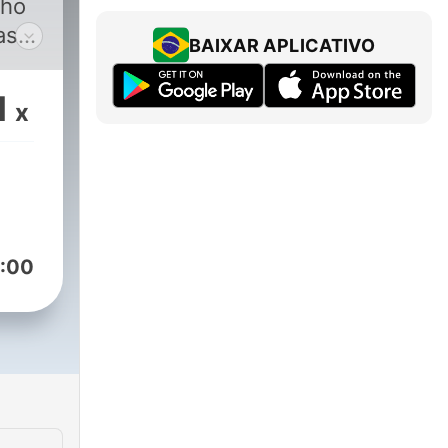
lho
as
BAIXAR APLICATIVO
a.
1
x
:00