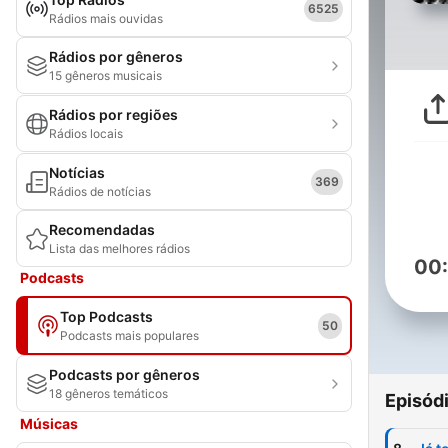
6525
Rádios mais ouvidas
Rádios por gêneros
15 gêneros musicais
Rádios por regiões
Rádios locais
Notícias
369
Rádios de notícias
Recomendadas
Lista das melhores rádios
00
Podcasts
Top Podcasts
50
Podcasts mais populares
Podcasts por gêneros
18 gêneros temáticos
Episód
Músicas