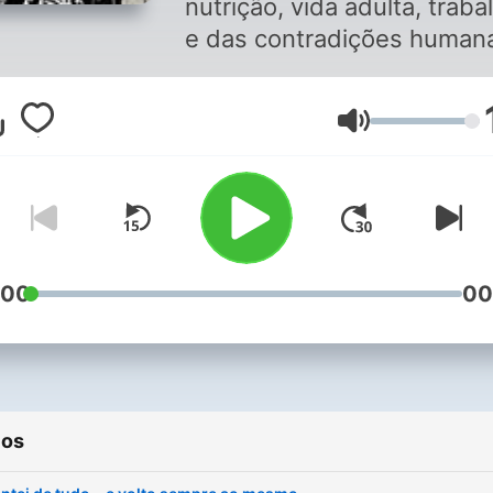
nutrição, vida adulta, traba
e das contradições human
de forma leve, mas honest
Volume
:00
00
ios