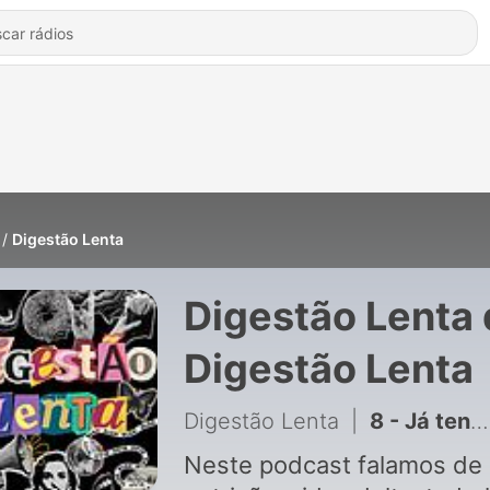
Digestão Lenta
Digestão Lenta
Digestão Lenta
Digestão Lenta
|
8 - Já tentei de tudo… e volto sempre ao mesmo
Neste podcast falamos de