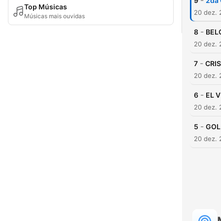
-
9
2da 
Top Músicas
20 dez. 
Músicas mais ouvidas
-
8
BEL
20 dez. 
-
7
CRIS
20 dez. 
-
6
EL V
20 dez. 
-
5
GOLP
20 dez. 