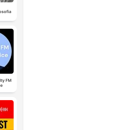
osofia
ty FM
ce