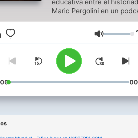
educativa entre el historia
de vorterix.com
Mario Pergolini en un podc
que educa y divierte.
Volume
:00
00
ios