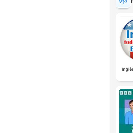
Inglê