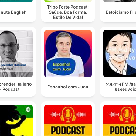
Tribo Forte Podcast:
inute English
Saúde. Boa Forma.
Estoicismo Fil
Estilo De Vida!
render Italiano
ソルティFM /sal
Espanhol com Juan
- Podcast
#seedvoi