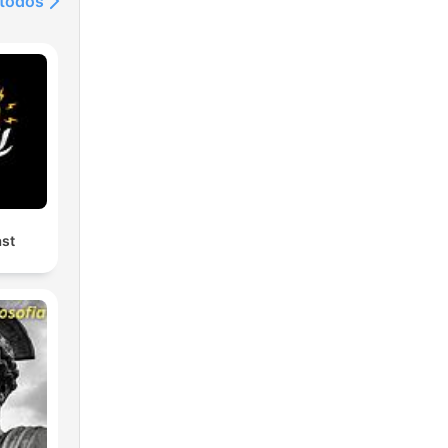
 todos
st