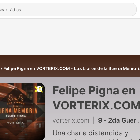
Felipe Pigna en VORTERIX.COM - Los Libros de la Buena Memori
Felipe Pigna en
VORTERIX.COM
Los Libros de la
vorterix.com
|
9 - 2da Guerra Mundial - Felipe Pigna en VORTERIX.COM
Buena Memoria
Una charla distendida y