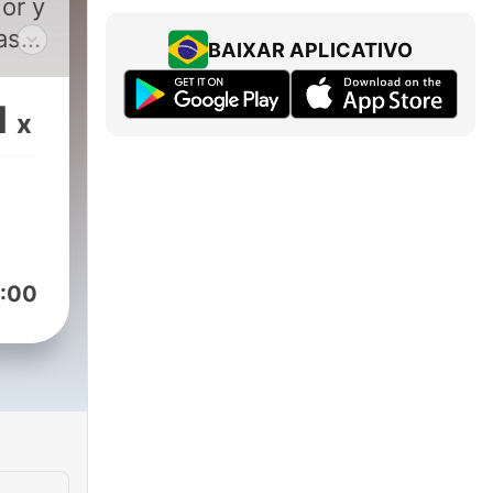
dor y
ast
BAIXAR APLICATIVO
1
x
:00