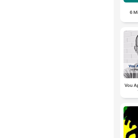
6 M
Vou Ap