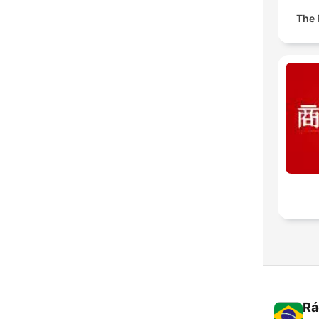
The
Rá