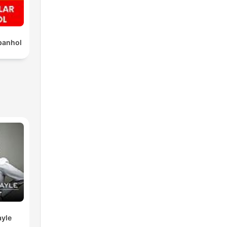
panhol
yle