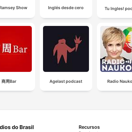
 Ramsey Show
Inglés desde cero
Tu Ingles! po
商周Bar
Agelast podcast
Radio Nauk
dios do Brasil
Recursos