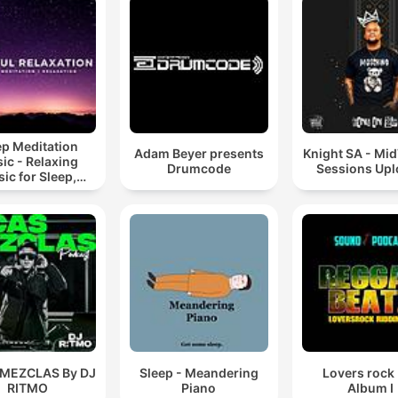
ep Meditation
Adam Beyer presents
Knight SA - Mi
ic - Relaxing
Drumcode
Sessions Up
ic for Sleep,
editation &
Relaxation
 MEZCLAS By DJ
Sleep - Meandering
Lovers rock
RITMO
Piano
Album I