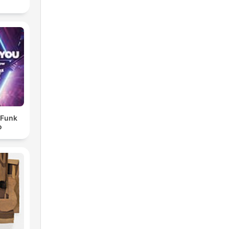
- Funk
o