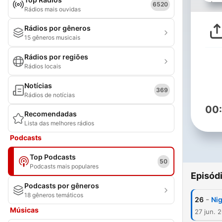
6520
Rádios mais ouvidas
Rádios por gêneros
15 gêneros musicais
Rádios por regiões
Rádios locais
Notícias
369
Rádios de notícias
00
Recomendadas
Lista das melhores rádios
Podcasts
Top Podcasts
50
Podcasts mais populares
Episód
Podcasts por gêneros
18 gêneros temáticos
-
26
Nig
Músicas
27 jun. 