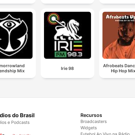
morrowland
Afrobeats Danc
Irie 98
iendship Mix
Hip Hop Mi
dios do Brasil
Recursos
Broadcasters
ios e Podcasts
Widgets
Futebol Ao Vivo na Rádio