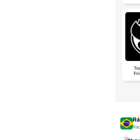
To
Fr
Rá
Rad