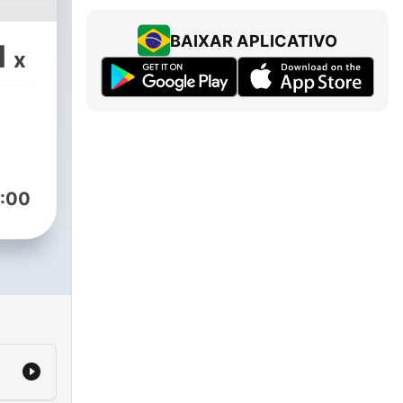
BAIXAR APLICATIVO
1
x
r
and
sten
:00
g
on,
g
a
e