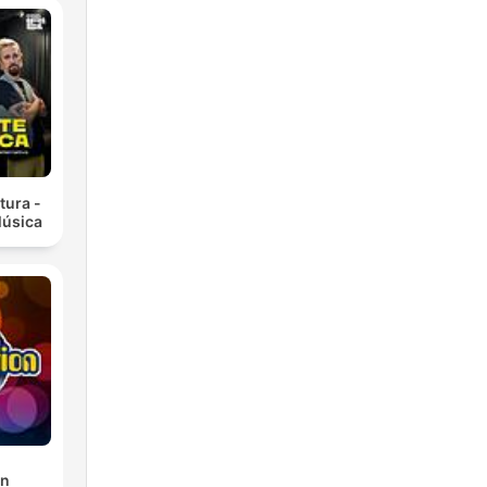
tura -
Música
on