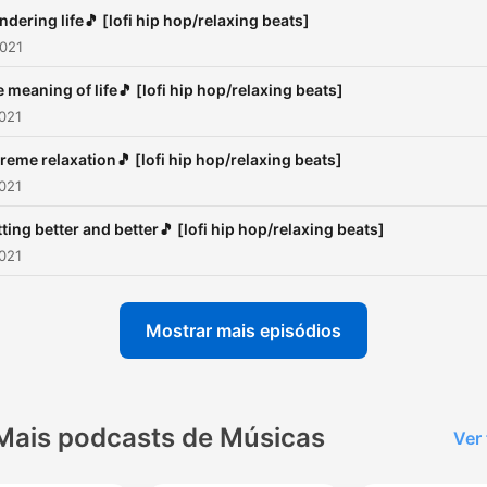
going to sleep. Of course a
dering life🎵 [lofi hip hop/relaxing beats]
simply to relax and enjoy..L
2021
Soul
 meaning of life🎵 [lofi hip hop/relaxing beats]
Powered by
Firstory Hosti
2021
reme relaxation🎵 [lofi hip hop/relaxing beats]
2021
ting better and better🎵 [lofi hip hop/relaxing beats]
2021
Mostrar mais episódios
Mais podcasts de Músicas
Ver