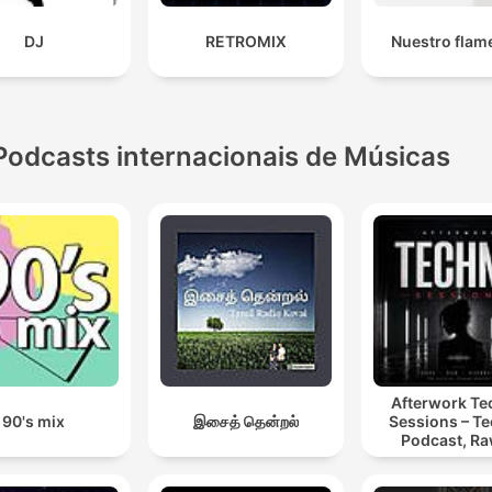
DJ
RETROMIX
Nuestro flam
Podcasts internacionais de Músicas
Afterwork T
90's mix
இசைத் தென்றல்
Sessions – T
Podcast, Ra
Hypnotic Te
Mixes