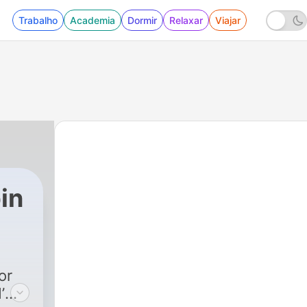
Trabalho
Academia
Dormir
Relaxar
Viajar
in
or
I’m