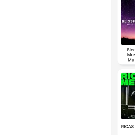
Sle
Mus
Mus
M
RICAS