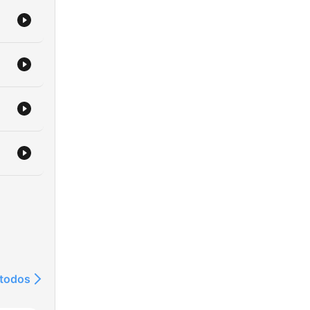
lso
ofi
ng
 todos