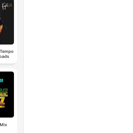
dTempo
loads
 Mix