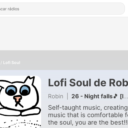
Lofi Soul
Lofi Soul de Rob
Robin
|
26 - Night falls🎵 [lofi hip hop/relaxing beats]
Self-taught music, creating
music that is comfortable f
the soul, you are the best!!