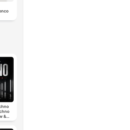
enco
echno
echno
w &
chno