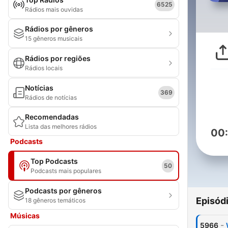
6525
Rádios mais ouvidas
Rádios por gêneros
15 gêneros musicais
Rádios por regiões
Rádios locais
Notícias
369
Rádios de notícias
Recomendadas
Lista das melhores rádios
00
Podcasts
Top Podcasts
50
Podcasts mais populares
Podcasts por gêneros
Episód
18 gêneros temáticos
Músicas
-
5966