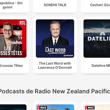
epublica - Sin
SONDHI TALK
Cevheri Gü
guion
The Last Word with
Grosses Têtes
Dateline N
Lawrence O’Donnell
Podcasts de Radio New Zealand Pacifi