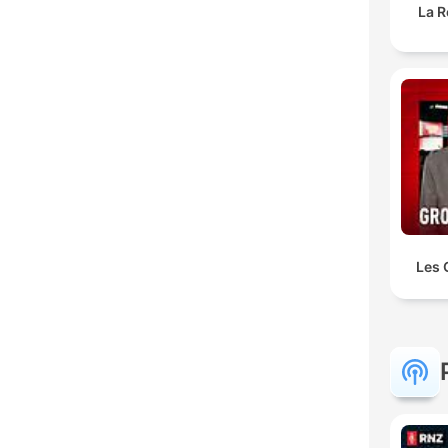
La R
Les 