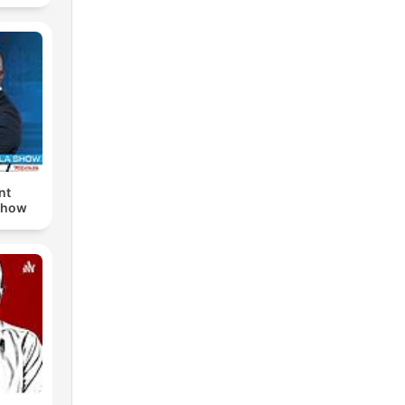
nt
Show