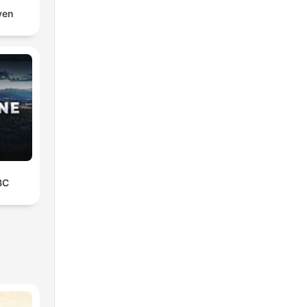
ven
BC
c