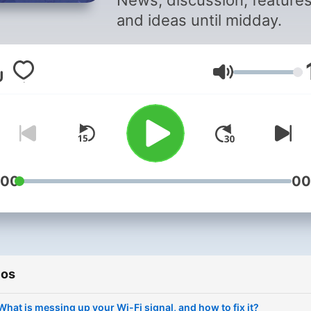
News, discussion, feature
and ideas until midday.
Volume
:00
00
ios
What is messing up your Wi-Fi signal, and how to fix it?