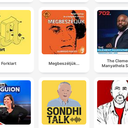
The Cleme
Forklart
Megbeszéljük...
Manyathela 