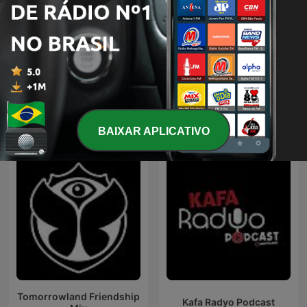
Nuestro flamenco
RETROMIX
Podcasts internacionais de Músicas
BAIXAR APLICATIVO
Tomorrowland Friendship
Kafa Radyo Podcast