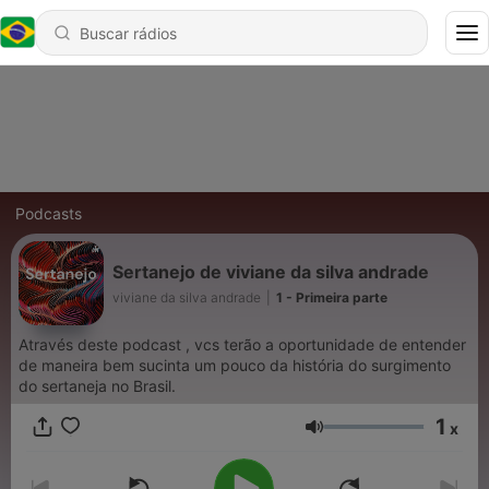
Podcasts
Sertanejo de viviane da silva andrade
viviane da silva andrade
|
1 - Primeira parte
Através deste podcast , vcs terão a oportunidade de entender
de maneira bem sucinta um pouco da história do surgimento
do sertaneja no Brasil.
1
x
Volume