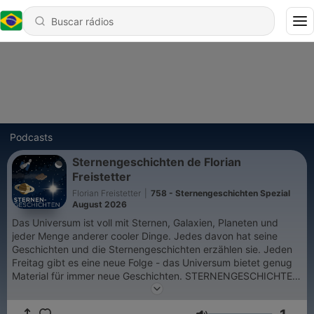
Podcasts
Sternengeschichten de Florian
Freistetter
Florian Freistetter
|
758 - Sternengeschichten Spezial
August 2026
Das Universum ist voll mit Sternen, Galaxien, Planeten und
jeder Menge anderer cooler Dinge. Jedes davon hat seine
Geschichten und die Sternengeschichten erzählen sie. Jeden
Freitag gibt es eine neue Folge - das Universum bietet genug
Material für immer neue Geschichten. STERNENGESCHICHTEN
LIVE TOUR 2025! Tickets unter https://sternengeschichten.live
Wer den Podcast finanziell unterstützen möchte, kann das hier