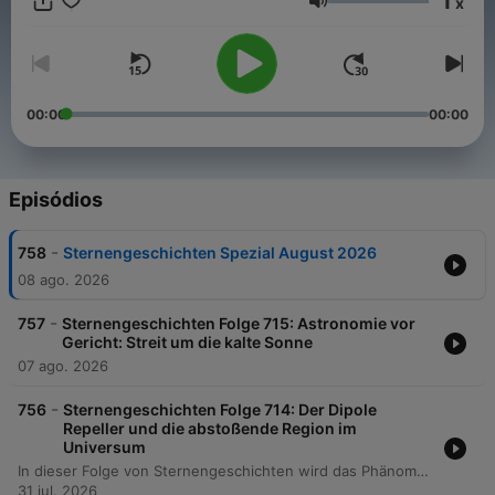
1
x
tun: Mit PayPal (https://www.paypal.me/florianfreistetter),
Volume
Patreon (https://www.patreon.com/sternengeschichten) oder
Steady (https://steadyhq.com/sternengeschichten)
00:00
00:00
Episódios
-
758
Sternengeschichten Spezial August 2026
08 ago. 2026
-
757
Sternengeschichten Folge 715: Astronomie vor
Gericht: Streit um die kalte Sonne
07 ago. 2026
-
756
Sternengeschichten Folge 714: Der Dipole
Repeller und die abstoßende Region im
Universum
In dieser Folge von Sternengeschichten wird das Phänomen des Dipol-Repellers untersucht. Anhand einer wissenschaftlichen Arbeit von Jehuda Hoffmann und seinem Team wird erläutert, dass die vermeintliche abstoßende Kraft im Universum kein Beweis für Antigravitation ist, sondern ein Resultat der großräumigen Bewegung von Galaxien in einem mitbewegten Koordinatensystem. Die Episode beleuchtet das Zusammenspiel zwischen massereichen Strukturen wie dem Shapley-Superhaufen und den leeren Regionen, den sogenannten Voids. Der Podcast erklärt die mathematische Methode, durch die die Expansion des Universums aus den Galaxienbewegungen herausgerechnet wird, um die zugrunde liegenden Gravitationsmuster sichtbar zu machen. Dabei wird verdeutlicht, wie die Entdeckung von unterdichten Regionen wie dem Dipol-Repeller dazu beiträgt, die Dynamik unseres kosmischen Nachbarschaftsraums und die Struktur des Superhaufens Laniakeia besser zu verstehen.
31 jul. 2026