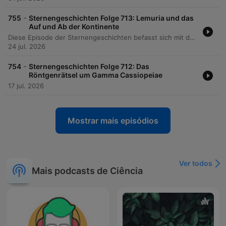
-
755
Sternengeschichten Folge 713: Lemuria und das
Auf und Ab der Kontinente
Diese Episode der Sternengeschichten befasst sich mit der wissenschaftshistorischen Bedeutung der Lemuria-Hypothese und dem Wandel unseres Verständnisses der Erddynamik. Der Podcast erläutert, wie die Beobachtung biologischer Verwandtschaften zwischen Arten auf weit entfernten Inseln im 19. Jahrhundert zur Theorie versunkener Landbrücken führte, bevor die Entdeckung der Plattentektonik das Konzept des Fixismus ablöste. Dabei wird auch beleuchtet, wie wissenschaftliche Spekulationen über einen versunkenen Kontinent von esoterischen Bewegungen wie der Theosophie aufgegriffen und in Richtung Science-Fiction und Fantasy transformiert wurden. Die Erzählung schließt mit einem Ausblick auf die Bedeutung tektonischer Prozesse für die Habitabilität von Planeten im Sonnensystem und darüber hinaus.
24 jul. 2026
-
754
Sternengeschichten Folge 712: Das
Röntgenrätsel um Gamma Cassiopeiae
17 jul. 2026
Mostrar mais episódios
Ver todos
Mais podcasts de Ciência