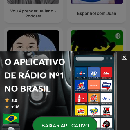
Vou Aprender Italiano -
Espanhol com Juan
Podcast
ソルティFM /salty FM
Reggae
#seedvoice
BAIXAR APLICATIVO