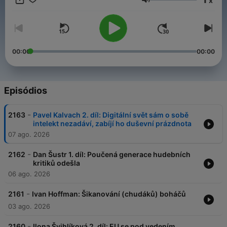
x
předsudků. PODPOŘTE NAŠI NEZÁVISLOST: Vaše podpora
Volume
nám umožňuje tvořit dál. Děkujeme! 👉
https://www.RadioUniversum.cz/podporte-nas/ BANKOVNÍ
SPOJENÍ: Číslo účtu (CZ): 1010349016/2700 IBAN (Zahraničí):
CZ5227000000001010349016 PayPal:
podpora@svobodneuniversum.cz (Vzhledem ke GDPR, prosím
00:00
00:00
uvádějte s platbou pouze jméno a příjmení, případně název
firmy.) Budeme vděční za jakoukoli podporu – jednorázovou i
pravidelnou. Právě pravidelní podporovatelé nám dávají jistotu,
na které můžeme dlouhodobě stavět. Velmi vám děkujeme! ❤️
Episódios
-
2163
Pavel Kalvach 2. díl: Digitální svět sám o sobě
intelekt nezadáví, zabíjí ho duševní prázdnota
07 ago. 2026
-
2162
Dan Šustr 1. díl: Poučená generace hudebních
kritiků odešla
06 ago. 2026
-
2161
Ivan Hoffman: Šikanování (chudáků) boháčů
03 ago. 2026
-
2160
Ilona Švihlíková 2. díl: EU se pod vedením