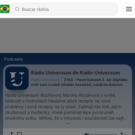
Podcasts
Rádio Universum de Rádio Universum
Rádio Universum
|
2163 - Pavel Kalvach 2. díl: Digitální
svět sám o sobě intelekt nezadáví, zabíjí ho duševní
prázdnota
Rádio Universum: Rozhovory Martiny Kociánové o světě,
lidskosti a hodnotách Hledáme staré recepty na nové
problémy i nové recepty na ty staré. Zajímají nás lidé, jejich
zkušenosti a myšlenky, které pomáhají lépe porozumět
dnešnímu světu. Věříme, že v minulosti i současnosti lze najít
inspiraci pro lidskost, smysl a společné hodnoty. Proto s lidmi
vedeme otevřené rozhovory – s respektem, zvědavostí a bez
1