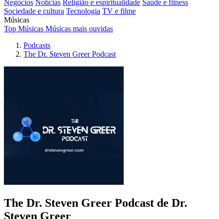
Negócios
Notícias
Religião e espiritualidade
Saúde e fitness
Sociedade e cultura
Tecnologia
TV e filme
Músicas
Top Músicas
Músicas mais ouvidas
Podcasts
The Dr. Steven Greer Podcast
The Dr. Steven Greer Podcast de Dr.
Steven Greer