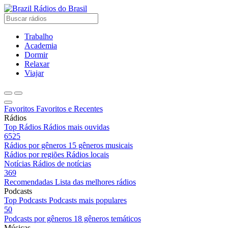
Rádios do Brasil
Trabalho
Academia
Dormir
Relaxar
Viajar
Favoritos
Favoritos e Recentes
Rádios
Top Rádios
Rádios mais ouvidas
6525
Rádios por gêneros
15 gêneros musicais
Rádios por regiões
Rádios locais
Notícias
Rádios de notícias
369
Recomendadas
Lista das melhores rádios
Podcasts
Top Podcasts
Podcasts mais populares
50
Podcasts por gêneros
18 gêneros temáticos
Músicas