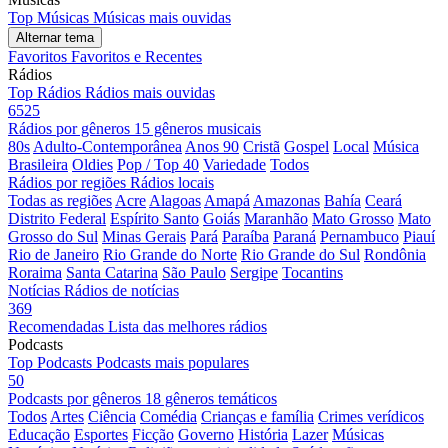
Top Músicas
Músicas mais ouvidas
Alternar tema
Favoritos
Favoritos e Recentes
Rádios
Top Rádios
Rádios mais ouvidas
6525
Rádios por gêneros
15 gêneros musicais
80s
Adulto-Contemporânea
Anos 90
Cristã
Gospel
Local
Música
Brasileira
Oldies
Pop / Top 40
Variedade
Todos
Rádios por regiões
Rádios locais
Todas as regiões
Acre
Alagoas
Amapá
Amazonas
Bahía
Ceará
Distrito Federal
Espírito Santo
Goiás
Maranhão
Mato Grosso
Mato
Grosso do Sul
Minas Gerais
Pará
Paraíba
Paraná
Pernambuco
Piauí
Rio de Janeiro
Rio Grande do Norte
Rio Grande do Sul
Rondônia
Roraima
Santa Catarina
São Paulo
Sergipe
Tocantins
Notícias
Rádios de notícias
369
Recomendadas
Lista das melhores rádios
Podcasts
Top Podcasts
Podcasts mais populares
50
Podcasts por gêneros
18 gêneros temáticos
Todos
Artes
Ciência
Comédia
Crianças e família
Crimes verídicos
Educação
Esportes
Ficção
Governo
História
Lazer
Músicas