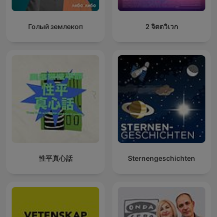
Голый землекоп
2 จิตตวิเวก
性平真心話
Sternengeschichten