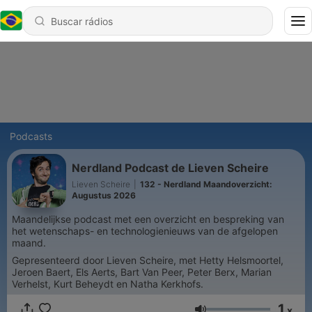
Podcasts
Nerdland Podcast de Lieven Scheire
Lieven Scheire
|
132 - Nerdland Maandoverzicht:
Augustus 2026
Maandelijkse podcast met een overzicht en bespreking van
het wetenschaps- en technologienieuws van de afgelopen
maand.
Gepresenteerd door Lieven Scheire, met Hetty Helsmoortel,
Jeroen Baert, Els Aerts, Bart Van Peer, Peter Berx, Marian
Verhelst, Kurt Beheydt en Natha Kerkhofs.
1
x