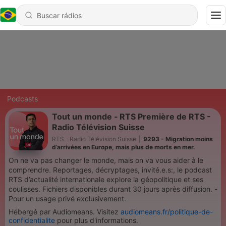
Podcasts
Tout un monde ‐ RTS Première de RTS -
Radio Télévision Suisse
RTS - Radio Télévision Suisse
|
9293 - Migration moins
d’arrivées en Europe, mais plus de morts en mer.
On ne va pas changer le monde, mais on va vous aider à le
comprendre. Reportages, décryptages, invité.e.s:, le podcast
RTS d’actualité internationale explore la géopolitique et ses
coulisses. Fichiers disponibles durant 30 jours après diffusion. -
Pour un usage privé exclusivement.
Hébergé par Audiomeans. Visitez
audiomeans.fr/politique-de-
confidentialite
pour plus d'informations.