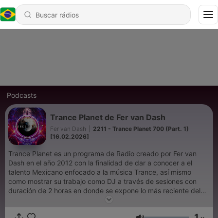
Podcasts
Trance Planet de Fer van Dash
Fer van Dash
|
2211 - Trance Planet 700 (Part. 1)
[16.02.2026]
Trance Planet es un programa de Radio creado por Fer van
Dash en el año 2012 con la finalidad de dar a conocer a el
talento Mexicano enfocado a la música Trance, así mismo
como mostrar su trabajo como DJ a través de sesiones con
duración de 2 horas en donde se expone lo más reciente del
genero con las producciones de grandes exponentes
Internacionales. El programa empezó a emitirse a través de
1