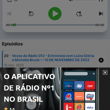
x
Volume
00:00
00:00
Episódios
-
20
Vozes do Rádio 012 – Entrevista com Luiza Glória
e Michelle Bruck — 10 DE NOVEMBRO DE 2022
10 nov. 2022
-
19
Vozes do Rádio 011 – Entrevista com Edilene
Lopes – Rádio Itatiaia — 25 DE MAIO DE 2022
27 maio 2022
-
18
Vozes do Rádio 010 – Entrevista com Jessica Maes
– podcast Café da Manhã (Folha de São Paulo) —
19 DE MAIO DE 2021
13 jul. 2021