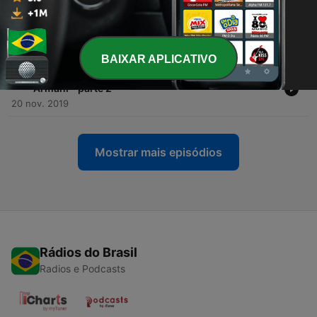
-
17
Vozes do Rádio 009 – Entrevista com a economista
Rita Mundim — 13 DE MAIO DE 2020
14 maio 2020
BAIXAR APLICATIVO
-
16
Vozes do Rádio 008 – Entrevista com Priscila
Armani – parte 2
20 nov. 2019
Mostrar mais episódios
Rádios do Brasil
Radios e Podcasts