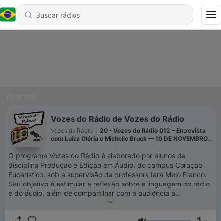
Podcasts
Vozes do Rádio de Vozes do Rádio
Vozes do Rádio
|
20 - Vozes do Rádio 012 – Entrevista
com Luiza Glória e Michelle Bruck — 10 DE NOVEMBRO
DE 2022
O programa Vozes do Rádio é elaborado por alunos da
disciplina Produção e Edição em Áudio, do campus Coração
Eucarístico, sob a supervisão da professora Iara Melo Franco.
Seu objetivo é estimular a reflexão sobre a linguagem do rádio
e do áudio, além de compartilhar com a audiência a
experiência de profissionais da mídia sonora.
1