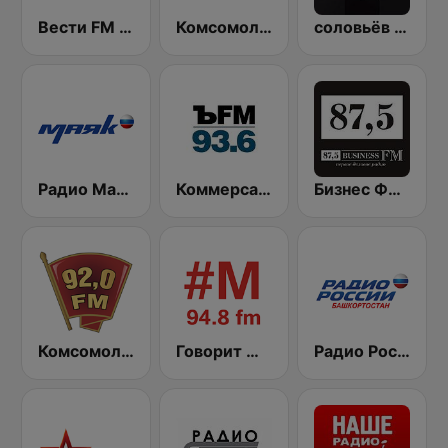
Вести FM (Vesti FM)
Комсомольская правда (Komsomolskaya pravda)
соловьёв FM (Solovyov FM)
Радио Маяк (Radio Mayak)
Коммерсантъ 93.6 (Kommersant FM)
Бизнес ФМ (Business FM)
Комсомольская правда - Санкт-Петербург (Komsomolskaya Pravda - St. Petersburg)
Говорит Москва (Govorit Moskva) 94.8 FM
Радио России (Radio Rossii) Вести Vesti