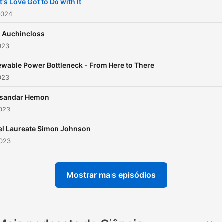
's Love Got to Do with It
2024
 Auchincloss
2023
wable Power Bottleneck - From Here to There
2023
ksandar Hemon
2023
l Laureate Simon Johnson
2023
Mostrar mais episódios