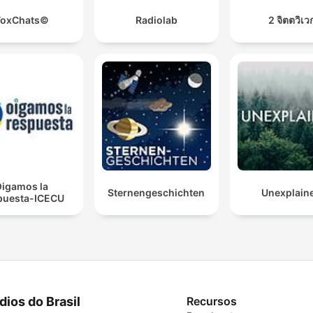
ToxChats©
Radiolab
2 จิตตวิเว
igamos la
Sternengeschichten
Unexplain
puesta-ICECU
dios do Brasil
Recursos