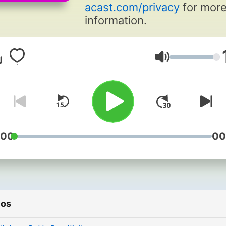
acast.com/privacy
for mor
information.
Volume
:00
00
ios