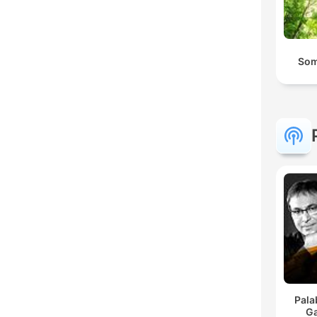
Som
Pala
Ga