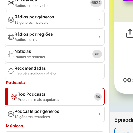
6524
Rádios mais ouvidas
Rádios por gêneros
15 gêneros musicais
Rádios por regiões
Rádios locais
Notícias
369
Rádios de notícias
Recomendadas
Lista das melhores rádios
00
Podcasts
Top Podcasts
50
Podcasts mais populares
Podcasts por gêneros
18 gêneros temáticos
Episód
Músicas