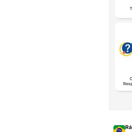
O
Res
Rá