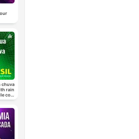
our
m chuva
ith rain
lle con