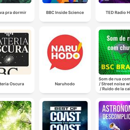
va pra dormir
BBC Inside Science
TED Radio H
Som de rua co
teria Oscura
Naruhodo
/ Street noise w
/ Ruido de la ca
lluvia