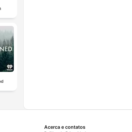
ก
ed
Acerca e contatos