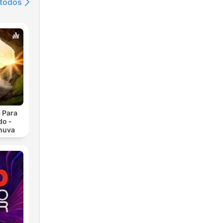
 todos
 Para
do -
huva