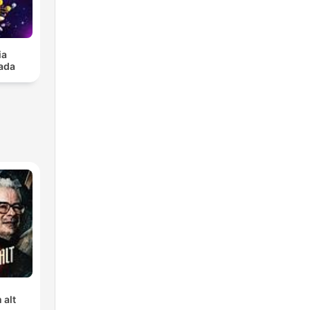
ia
ada
 alt