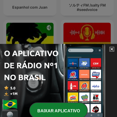
ソルティFM /salty FM
Espanhol com Juan
#seedvoice
Reggae
Bora Hablar Espanhol
BAIXAR APLICATIVO