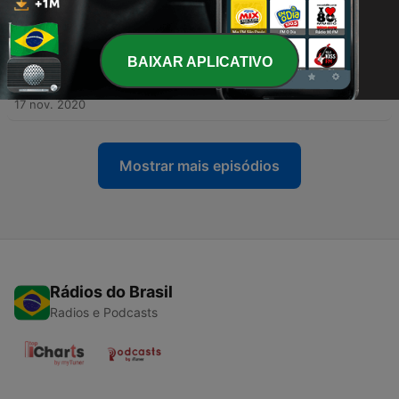
-
16
Podcast Hospital da Luz | Valor em saúde: os
hospitais do futuro são assim
30 nov. 2020
BAIXAR APLICATIVO
-
15
O meu bebé não dorme. O que é que eu faço? O
Pediatra Responde no Podcast Hospital da Luz
17 nov. 2020
Mostrar mais episódios
Rádios do Brasil
Radios e Podcasts