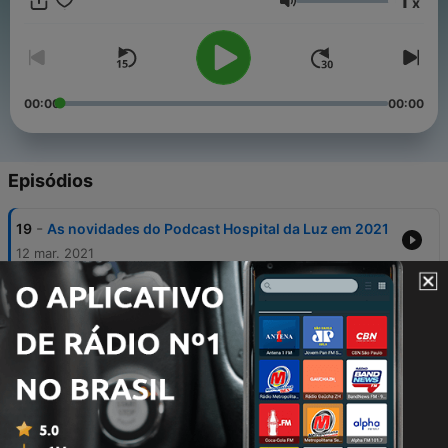
1
x
podcast que estará disponível em todas as plataformas de
Volume
streaming de áudio e também no YouTube. Subscreva e não
perca nenhum episódio! Produção Luz Saúde: Teresa O'Neill e
Graça Rosendo Produção técnica: Many Takes
00:00
00:00
Episódios
-
19
As novidades do Podcast Hospital da Luz em 2021
12 mar. 2021
-
18
Simulação: a formação dos profissionais de saúde
do futuro no Podcast Hospital da Luz
12 jan. 2021
-
17
Como prevenir acidentes com as crianças? O
Pediatra Responde no Podcast Hospital da Luz
15 dez. 2020