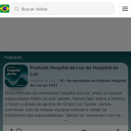
Podcasts
Podcast Hospital da Luz de Hospital da
Luz
Hospital da Luz
|
19 - As novidades do Podcast Hospital
da Luz em 2021
Novo formato de conteúdos Hospital da Luz, onde os nossos
especialistas falam do que sabem. Vamos falar sobre a história,
o futuro e áreas de aposta do Grupo Luz Saúde. Vamos
conversar com as nossas equipas clínicas e visitar os
bastidores das especialidades. Vamos ter conversas com os
nossos clientes e doentes, trocar ideias e esclarecer dúvidas.
Regularmente, disponibilizamos mais um episódio deste